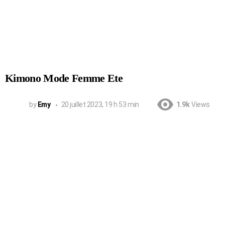
Kimono Mode Femme Ete
by
Emy
20 juillet 2023, 19 h 53 min
1.9k
Views