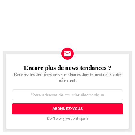
Encore plus de news tendances ?
NEWSLETTER
Recevez les dernières news tendances directement dans votre
boîte mail !
Adresse
de
courrier
électronique:
Don't worry, we don't spam