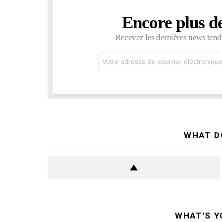
Encore plus d
NEWSLETTER
Recevez les dernières news tend
Adresse
de
courrier
électronique:
WHAT D
WHAT'S Y