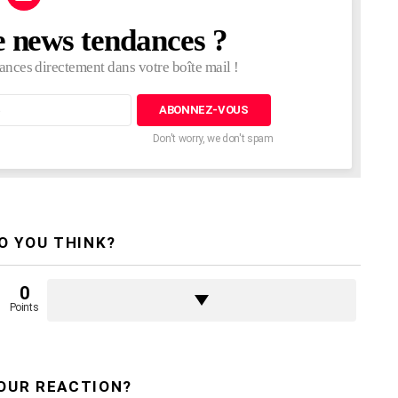
e news tendances ?
ances directement dans votre boîte mail !
Don't worry, we don't spam
O YOU THINK?
0
Points
OUR REACTION?