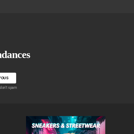
endances
 don't spam