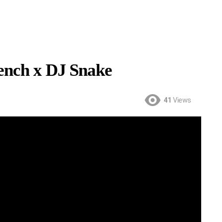
ench x DJ Snake
41
Views