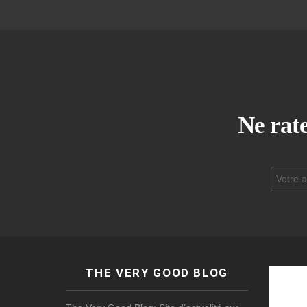
Ne rate
Adresse
de
courrier
électroni
THE VERY GOOD BLOG