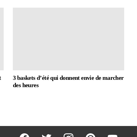
t
3 baskets d’été qui donnent envie de marcher
des heures
facebook
twitter
instagram
pinterest
youtube