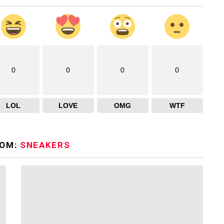
0
0
0
0
LOL
LOVE
OMG
WTF
ROM:
SNEAKERS