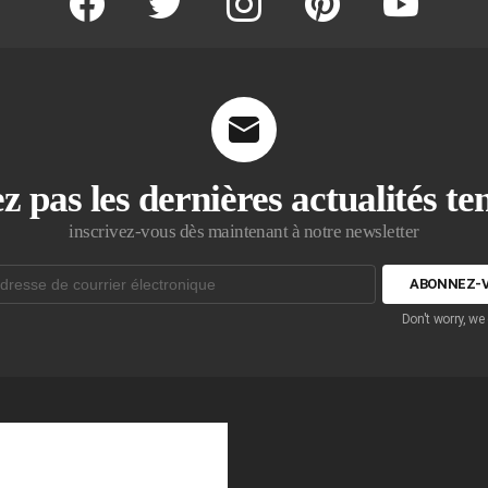
z pas les dernières actualités t
inscrivez-vous dès maintenant à notre newsletter
Don't worry, we
que: