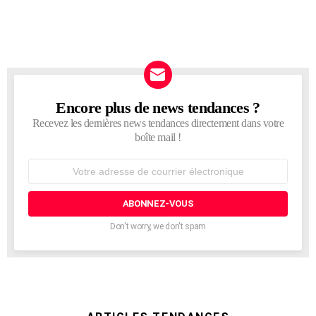
Encore plus de news tendances ?
NEWSLETTER
Recevez les dernières news tendances directement dans votre
boîte mail !
Adresse
de
courrier
électronique:
Don't worry, we don't spam