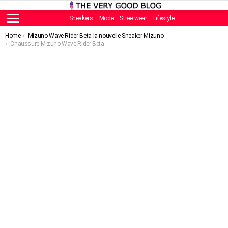
Sneakers
Mode
Streetwear
Lifestyle
Menu
You are here:
Home
Mizuno Wave Rider Beta la nouvelle Sneaker Mizuno
Chaussure Mizuno Wave Rider Beta