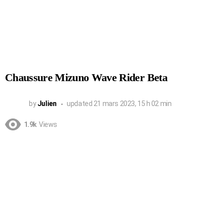
Chaussure Mizuno Wave Rider Beta
by
Julien
updated
21 mars 2023, 15 h 02 min
1.9k
Views