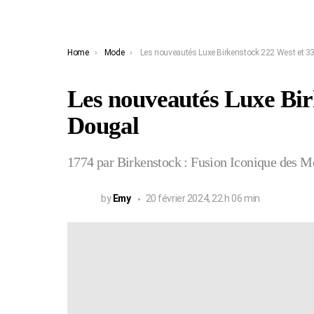
You are here:
Home
Mode
Les nouveautés Luxe Birkenstock 222 West et 3
Les nouveautés Luxe Bir
Dougal
1774 par Birkenstock : Fusion Iconique des 
by
Emy
20 février 2024, 22 h 06 min