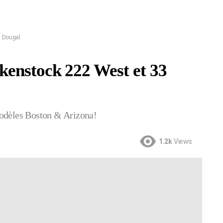
3 Dougal
kenstock 222 West et 33
Modèles Boston & Arizona!
1.2k
Views