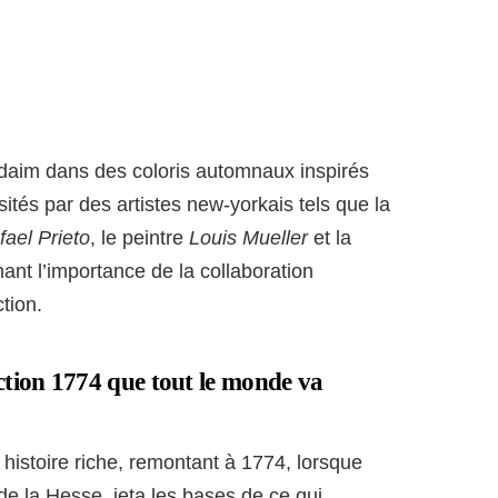
 daim dans des coloris automnaux inspirés
ités par des artistes new-yorkais tels que la
fael Prieto
, le peintre
Louis Mueller
et la
nant l’importance de la collaboration
ction.
ction 1774 que tout le monde va
histoire riche, remontant à 1774, lorsque
e la Hesse, jeta les bases de ce qui