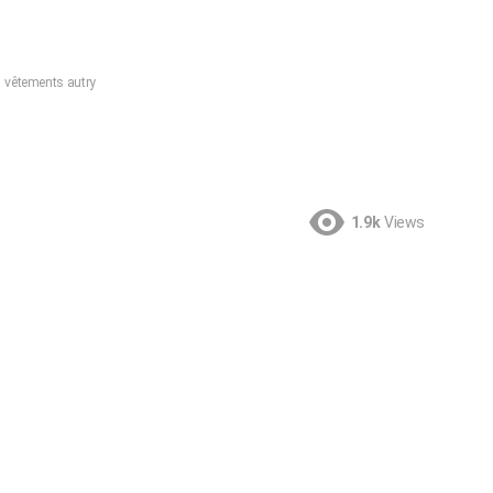
vêtements autry
1.9k
Views