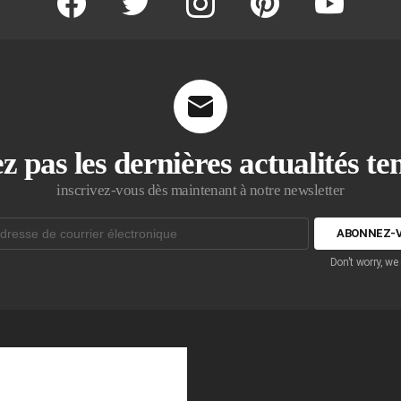
z pas les dernières actualités t
inscrivez-vous dès maintenant à notre newsletter
Don't worry, we
que: