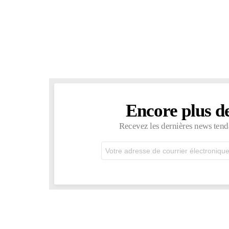
Encore plus d
NEWSLETTER
Recevez les dernières news tend
Adresse
de
courrier
électronique: