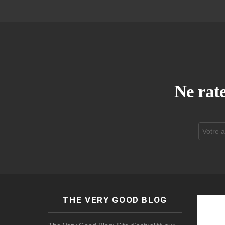
Ne rate
Adresse
de
courrier
électroni
THE VERY GOOD BLOG