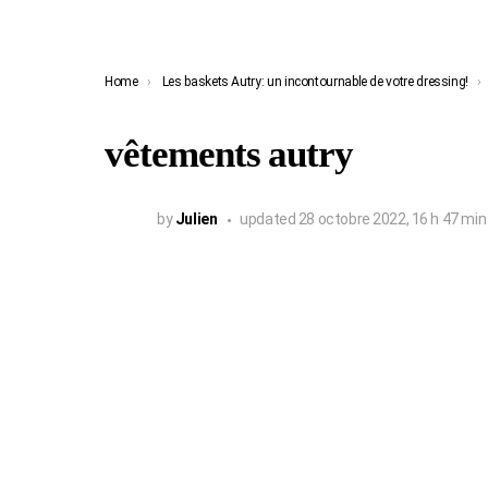
You are here:
Home
Les baskets Autry: un incontournable de votre dressing!
vêtements autry
by
Julien
updated
28 octobre 2022, 16 h 47 min