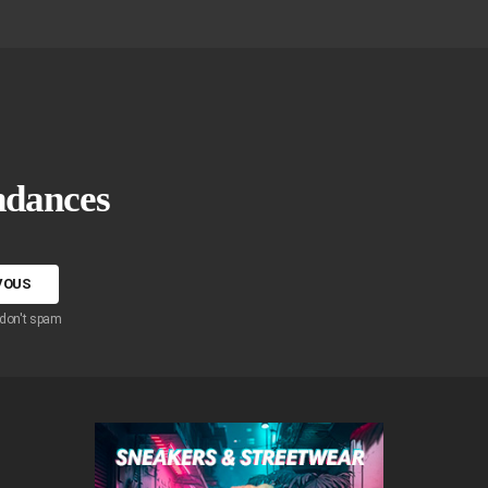
endances
 don't spam