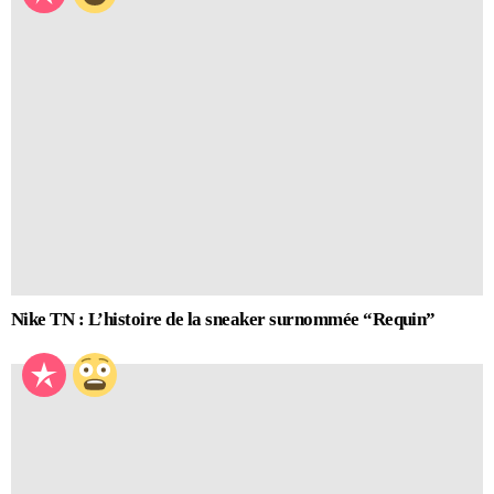
Nike TN : L’histoire de la sneaker surnommée “Requin”