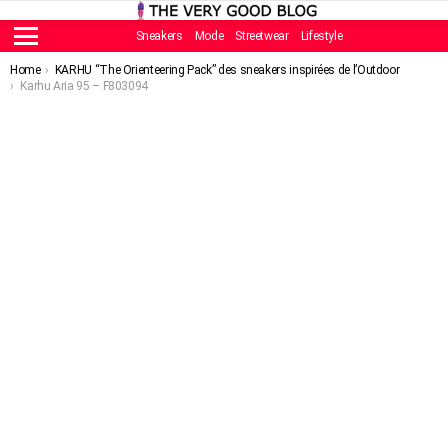
Sneakers
Mode
Streetwear
Lifestyle
Menu
You are here:
Home
KARHU “The Orienteering Pack” des sneakers inspirées de l’Outdoor
Karhu Aria 95 – F803094