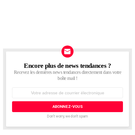
Encore plus de news tendances ?
NEWSLETTER
Recevez les dernières news tendances directement dans votre
boîte mail !
Adresse
de
courrier
électronique:
Don't worry, we don't spam