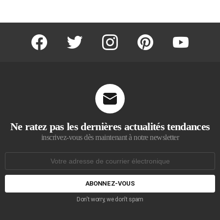
facebook
twitter
instagram
pinterest
youtube
Ne ratez pas les dernières actualités tendances
inscrivez-vous dès maintenant à notre newsletter
Adresse
de
courrier
électronique:
Don't worry, we don't spam