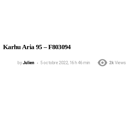
Karhu Aria 95 – F803094
by
Julien
5 octobre 2022, 16 h 46 min
2k
Views