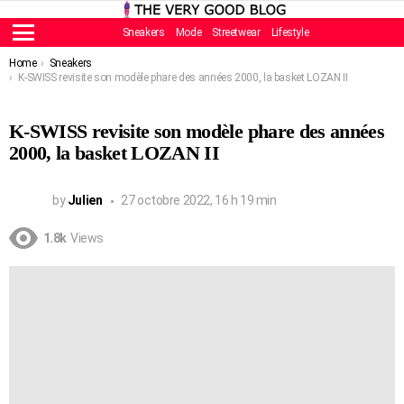
Sneakers
Mode
Streetwear
Lifestyle
Menu
You are here:
Home
Sneakers
K-SWISS revisite son modèle phare des années 2000, la basket LOZAN II
K-SWISS revisite son modèle phare des années
2000, la basket LOZAN II
by
Julien
27 octobre 2022, 16 h 19 min
1.8k
Views