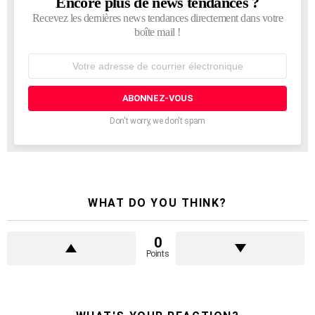
Encore plus de news tendances ?
NEWSLETTER
Recevez les dernières news tendances directement dans votre
boîte mail !
Adresse
de
courrier
électronique:
Don't worry, we don't spam
WHAT DO YOU THINK?
0
Points