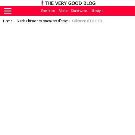
Sneakers
Mode
Streetwear
Lifestyle
Menu
You are here:
Home
Guide ultime des sneakers d’hiver
Salomon XT-6 GTX