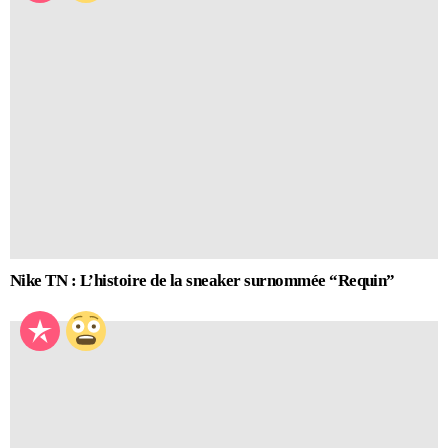
Nike TN : L’histoire de la sneaker surnommée “Requin”