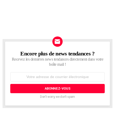
Encore plus de news tendances ?
NEWSLETTER
Recevez les dernières news tendances directement dans votre
boîte mail !
Adresse
de
courrier
électronique:
Don't worry, we don't spam