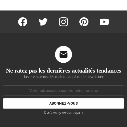
facebook
twitter
instagram
pinterest
youtube
Ne ratez pas les dernières actualités tendances
inscrivez-vous dès maintenant à notre newsletter
Adresse
de
courrier
électronique:
Don't worry, we don't spam