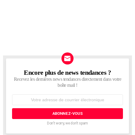
Encore plus de news tendances ?
NEWSLETTER
Recevez les dernières news tendances directement dans votre
boîte mail !
Adresse
de
courrier
électronique:
Don't worry, we don't spam