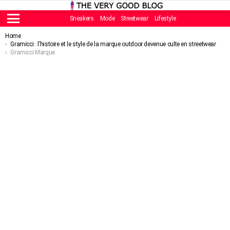
Sneakers
Mode
Streetwear
Lifestyle
Menu
You are here:
Home
Gramicci : l’histoire et le style de la marque outdoor devenue culte en streetwear
Gramicci Marque