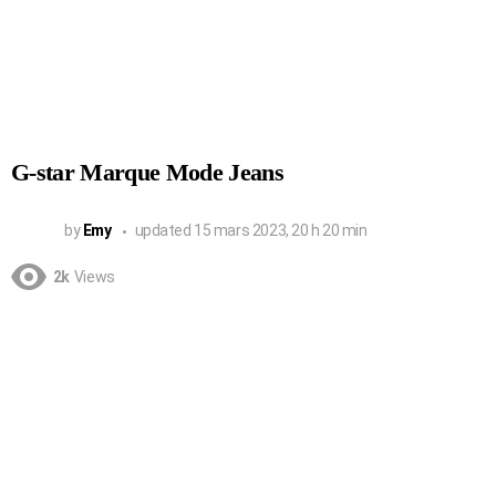
G-star Marque Mode Jeans
by
Emy
updated
15 mars 2023, 20 h 20 min
2k
Views