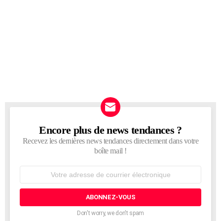
Encore plus de news tendances ?
NEWSLETTER
Recevez les dernières news tendances directement dans votre
boîte mail !
Adresse
de
courrier
électronique:
Don't worry, we don't spam