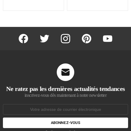
facebook
twitter
instagram
pinterest
youtube
Ne ratez pas les dernières actualités tendances
inscrivez-vous dès maintenant à notre newsletter
Adresse
de
courrier
électronique: