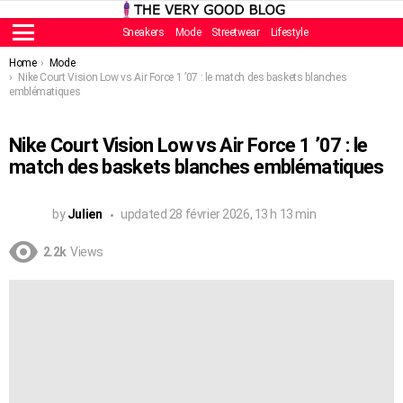
Sneakers
Mode
Streetwear
Lifestyle
Menu
You are here:
Home
Mode
Nike Court Vision Low vs Air Force 1 ’07 : le match des baskets blanches
emblématiques
Nike Court Vision Low vs Air Force 1 ’07 : le
match des baskets blanches emblématiques
by
Julien
updated
28 février 2026, 13 h 13 min
2.2k
Views