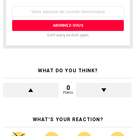
Adresse
de
courrier
électronique:
Don't worry, we don't spam
WHAT DO YOU THINK?
0
Points
WHAT'S YOUR REACTION?