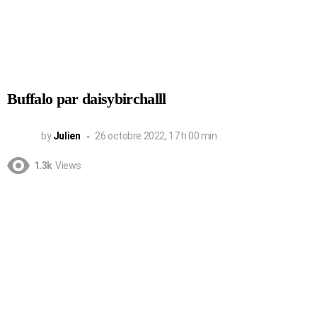
Buffalo par daisybirchalll
by
Julien
26 octobre 2022, 17 h 00 min
1.3k
Views