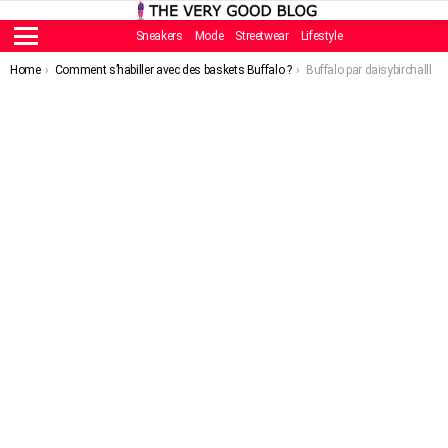
Sneakers
Mode
Streetwear
Lifestyle
Menu
You are here:
Home
Comment s’habiller avec des baskets Buffalo ?
Buffalo par daisybirchalll