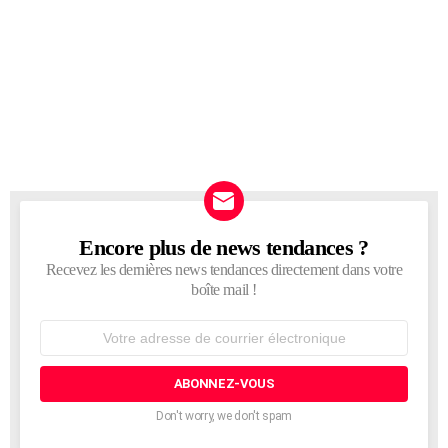
Encore plus de news tendances ?
NEWSLETTER
Recevez les dernières news tendances directement dans votre
boîte mail !
Adresse
de
courrier
électronique:
Don't worry, we don't spam