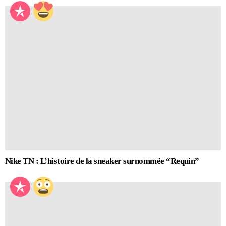
Nike TN : L’histoire de la sneaker surnommée “Requin”