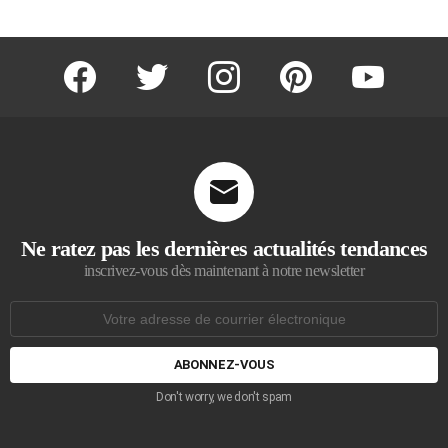
facebook
twitter
instagram
pinterest
youtube
Ne ratez pas les dernières actualités tendances
inscrivez-vous dès maintenant à notre newsletter
Adresse
de
courrier
électronique:
Don't worry, we don't spam