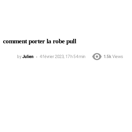
comment porter la robe pull
by
Julien
4 février 2023, 17 h 54 min
1.5k
Views