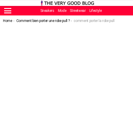
Sneakers
Mode
Streetwear
Lifestyle
Menu
You are here:
Home
Comment bien porter une robe pull ?
comment porter la robe pull