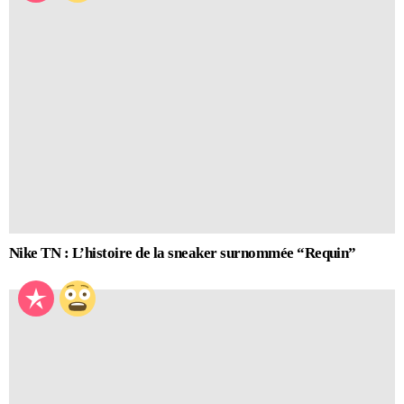
Nike TN : L’histoire de la sneaker surnommée “Requin”