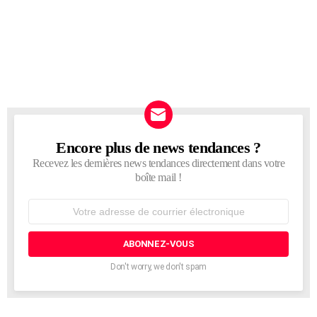
Encore plus de news tendances ?
NEWSLETTER
Recevez les dernières news tendances directement dans votre
boîte mail !
Adresse
de
courrier
électronique:
Don't worry, we don't spam