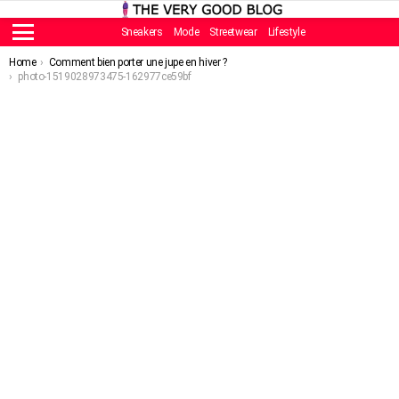
Sneakers
Mode
Streetwear
Lifestyle
Menu
You are here:
Home
Comment bien porter une jupe en hiver ?
photo-1519028973475-162977ce59bf