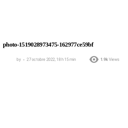
photo-1519028973475-162977ce59bf
by
27 octobre 2022, 18 h 15 min
1.9k
Views