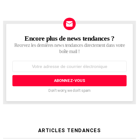
Encore plus de news tendances ?
NEWSLETTER
Recevez les dernières news tendances directement dans votre
boîte mail !
Adresse
de
courrier
électronique:
Don't worry, we don't spam
ARTICLES TENDANCES