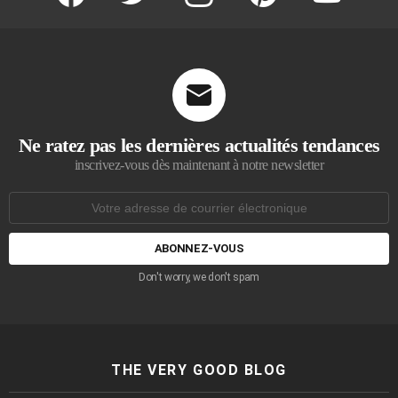
Ne ratez pas les dernières actualités tendances
inscrivez-vous dès maintenant à notre newsletter
Adresse
de
courrier
électronique:
Don't worry, we don't spam
THE VERY GOOD BLOG