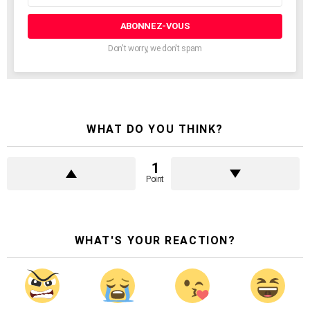
courrier
électronique:
Don't worry, we don't spam
WHAT DO YOU THINK?
1
Point
WHAT'S YOUR REACTION?