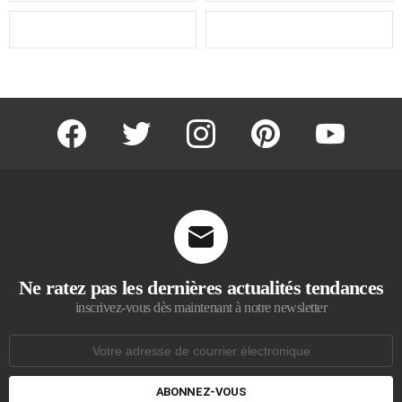
facebook
twitter
instagram
pinterest
youtube
Ne ratez pas les dernières actualités tendances
inscrivez-vous dès maintenant à notre newsletter
Adresse
de
courrier
électronique: