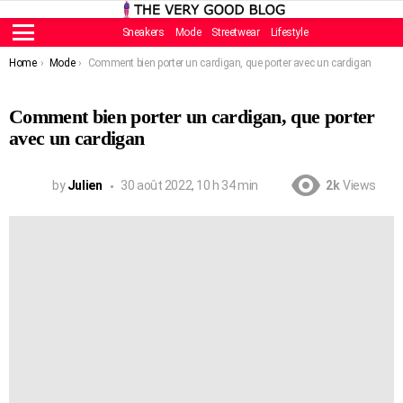
Sneakers
Mode
Streetwear
Lifestyle
Menu
You are here:
Home
Mode
Comment bien porter un cardigan, que porter avec un cardigan
Comment bien porter un cardigan, que porter
avec un cardigan
by
Julien
30 août 2022, 10 h 34 min
2k
Views