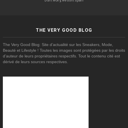
Don't worry, we don't spam
THE VERY GOOD BLOG
The Very Good Blog: Site d’actualité sur les Sneakers, Mode,
Beauté et Lifestyle ! Toutes les images sont protégées par les droits
d’auteur de leurs propriétaires respectifs. Tout le contenu cité est
dérivé de leurs sources respectives.