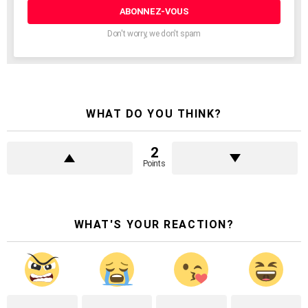
électronique:
Don't worry, we don't spam
WHAT DO YOU THINK?
2
Points
WHAT'S YOUR REACTION?