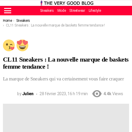
Sneakers
Mode
Streetwear
Lifestyle
Menu
You are here:
Home
Sneakers
CL11 Sneakers : La nouvelle marque de baskets femme tendance !
CL11 Sneakers : La nouvelle marque de baskets
femme tendance !
La marque de Sneakers qui va certainement vous faire craquer
by
Julien
28 février 2023, 16 h 19 min
4.4k
Views