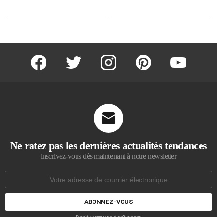
facebook
twitter
instagram
pinterest
youtube
Ne ratez pas les dernières actualités tendances
inscrivez-vous dès maintenant à notre newsletter
Adresse
de
courrier
électronique: