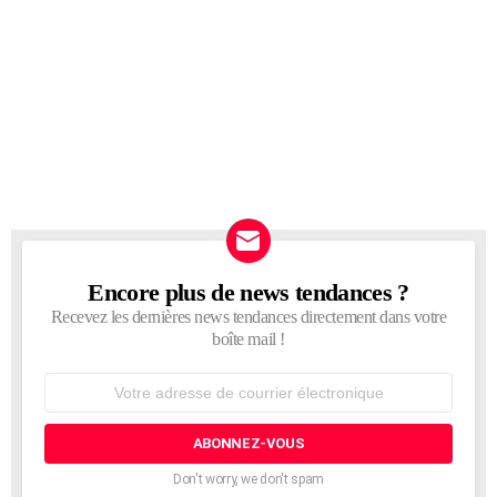
Encore plus de news tendances ?
NEWSLETTER
Recevez les dernières news tendances directement dans votre
boîte mail !
Adresse
de
courrier
électronique:
Don't worry, we don't spam