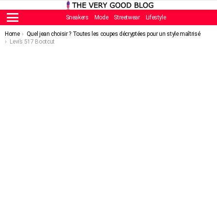
Sneakers
Mode
Streetwear
Lifestyle
Menu
You are here:
Home
Quel jean choisir ? Toutes les coupes décryptées pour un style maîtrisé
Levi’s 517 Bootcut