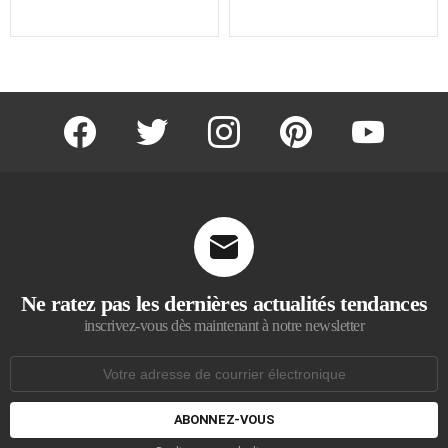
facebook
twitter
instagram
pinterest
youtube
Ne ratez pas les dernières actualités tendances
inscrivez-vous dès maintenant à notre newsletter
Adresse
de
courrier
électronique: