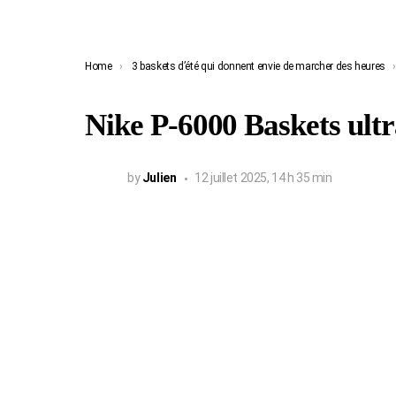
You are here:
Home
3 baskets d’été qui donnent envie de marcher des heures
Nike P-6000 Baskets ultr
by
Julien
12 juillet 2025, 14 h 35 min