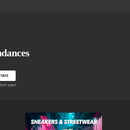
endances
 don't spam