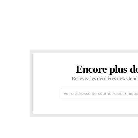
Encore plus d
NEWSLETTER
Recevez les dernières news tend
Adresse
de
courrier
électronique: