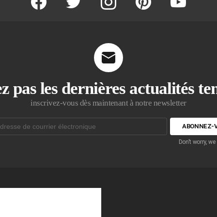
z pas les dernières actualités t
inscrivez-vous dès maintenant à notre newsletter
Don't worry, we
que: