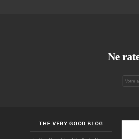
Ne rate
Adresse
de
courrier
électroni
THE VERY GOOD BLOG