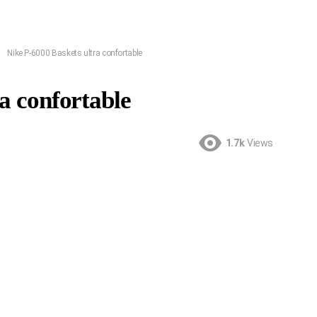
Nike P-6000 Baskets ultra confortable
a confortable
1.7k
Views