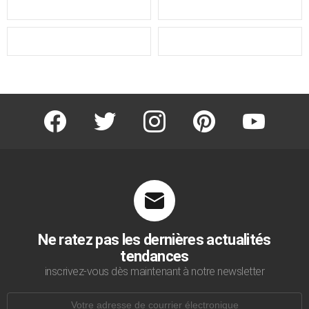
facebook
twitter
instagram
pinterest
youtube
Ne ratez pas les dernières actualités
tendances
inscrivez-vous dès maintenant à notre newsletter
Adresse