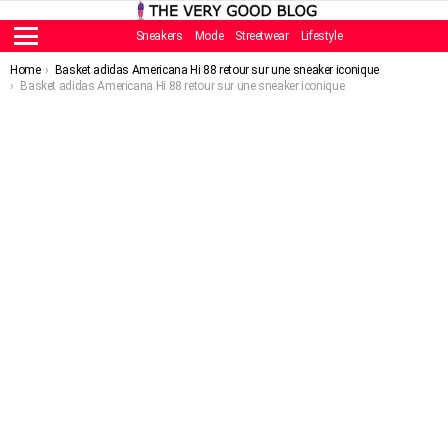
Sneakers
Mode
Streetwear
Lifestyle
Menu
You are here:
Home
Basket adidas Americana Hi 88 retour sur une sneaker iconique
Basket adidas Americana Hi 88 retour sur une sneaker iconique