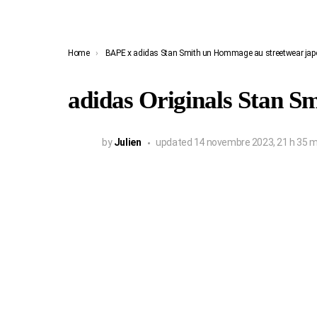
You are here:
Home
BAPE x adidas Stan Smith un Hommage au streetwear jap
adidas Originals Stan S
by
Julien
updated
14 novembre 2023, 21 h 35 m