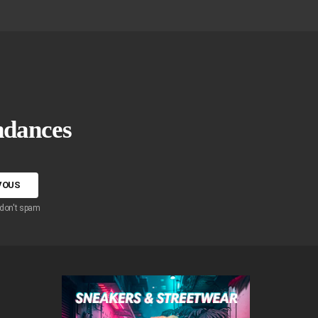
endances
 don't spam