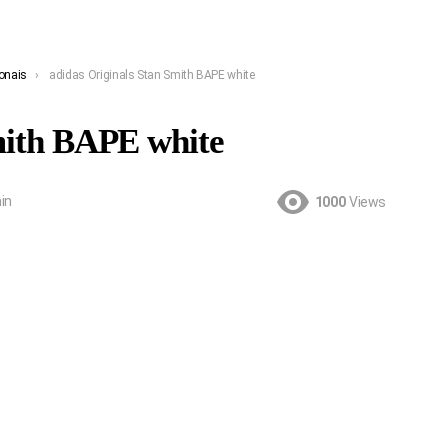
onais
adidas Originals Stan Smith BAPE white
mith BAPE white
in
1000
Views