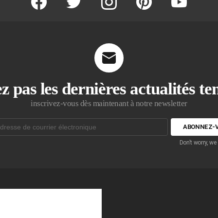
z pas les dernières actualités t
inscrivez-vous dès maintenant à notre newsletter
Don't worry, we
que: