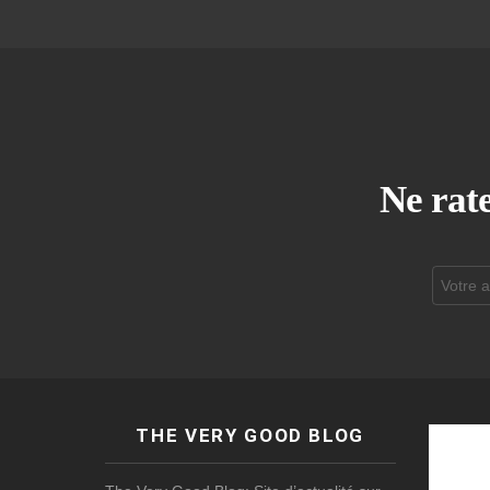
Ne rate
Adresse
de
courrier
électroni
THE VERY GOOD BLOG