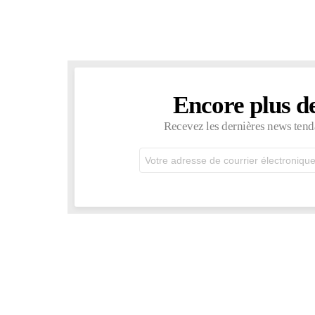
Encore plus d
NEWSLETTER
Recevez les dernières news tend
Adresse
de
courrier
électronique: