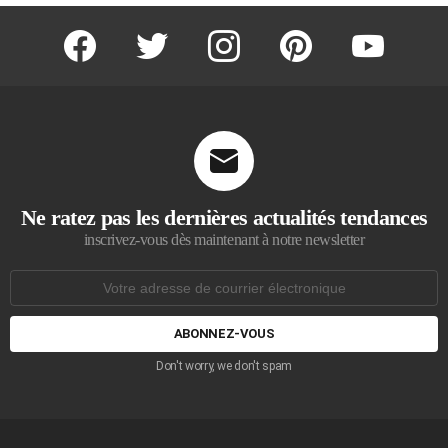
facebook
twitter
instagram
pinterest
youtube
Ne ratez pas les dernières actualités tendances
inscrivez-vous dès maintenant à notre newsletter
Adresse
de
courrier
électronique:
Don't worry, we don't spam