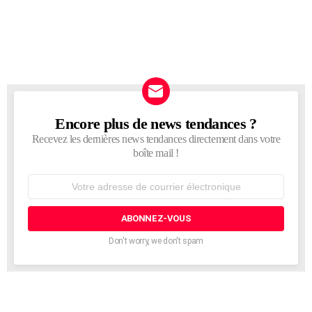
Encore plus de news tendances ?
NEWSLETTER
Recevez les dernières news tendances directement dans votre
boîte mail !
Adresse
de
courrier
électronique:
Don't worry, we don't spam