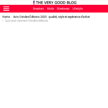
Sneakers
Mode
Streetwear
Lifestyle
Menu
You are here:
Home
Avis Octobre Éditions 2025 : qualité, style et expérience d’achat
Que vaut vraiment Octobre éditions