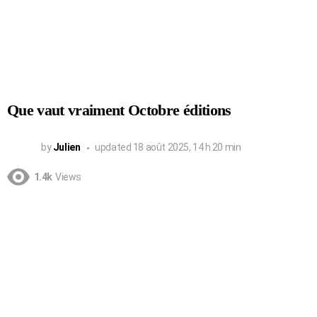
Que vaut vraiment Octobre éditions
by
Julien
updated
18 août 2025, 14 h 20 min
1.4k
Views