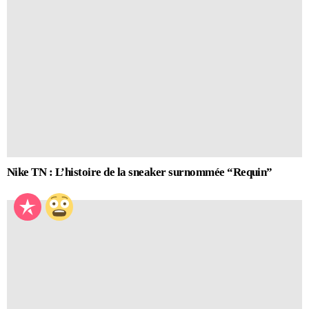
Nike TN : L’histoire de la sneaker surnommée “Requin”