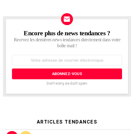
Encore plus de news tendances ?
NEWSLETTER
Recevez les dernières news tendances directement dans votre
boîte mail !
Adresse
de
courrier
électronique:
Don't worry, we don't spam
ARTICLES TENDANCES