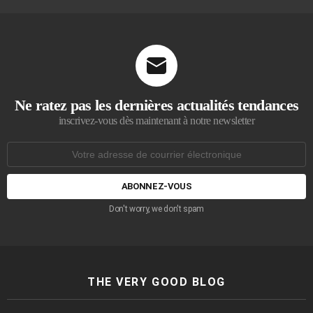
Ne ratez pas les dernières actualités tendances
inscrivez-vous dès maintenant à notre newsletter
Adresse
de
courrier
électronique:
Don't worry, we don't spam
THE VERY GOOD BLOG