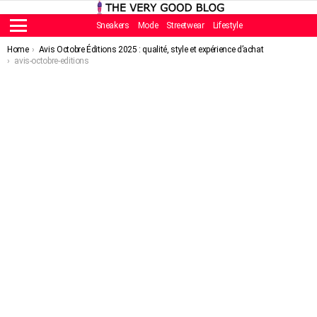
Sneakers
Mode
Streetwear
Lifestyle
Menu
You are here:
Home
Avis Octobre Éditions 2025 : qualité, style et expérience d’achat
avis-octobre-editions