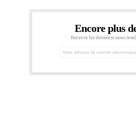
Encore plus d
NEWSLETTER
Recevez les dernières news tend
Adresse
de
courrier
électronique: