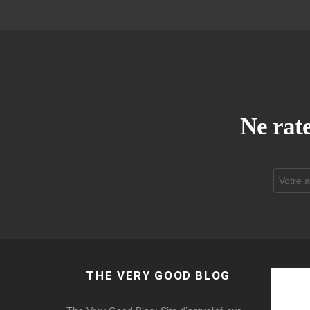
Ne rate
Adresse
de
courrier
électroni
THE VERY GOOD BLOG