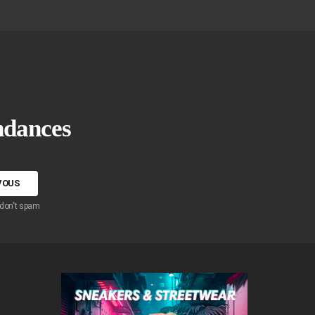
endances
 don't spam