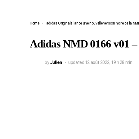
You are here:
Home
adidas Originals lance une nouvelle version noire de la NM
Adidas NMD 0166 v01 –
by
Julien
updated
12 août 2022, 19 h 28 min