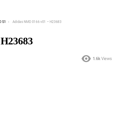
D S1
Adidas NMD 0166 v01 – H23683
 H23683
1.6k
Views