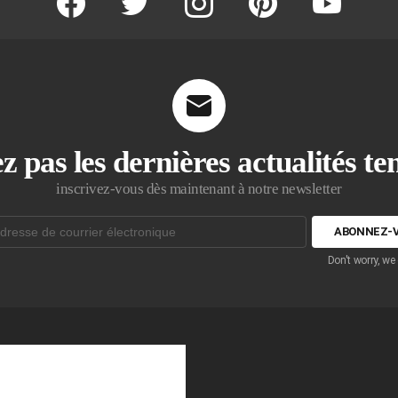
z pas les dernières actualités t
inscrivez-vous dès maintenant à notre newsletter
Don't worry, we
que: