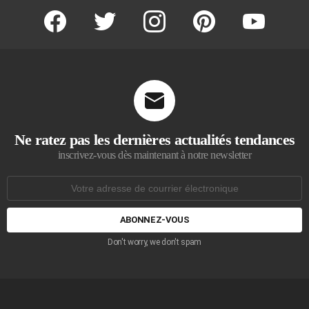
facebook
twitter
instagram
pinterest
youtube
Ne ratez pas les dernières actualités tendances
inscrivez-vous dès maintenant à notre newsletter
Adresse
de
courrier
électronique:
Don't worry, we don't spam