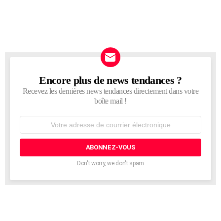
Encore plus de news tendances ?
NEWSLETTER
Recevez les dernières news tendances directement dans votre
boîte mail !
Adresse
de
courrier
électronique:
Don't worry, we don't spam