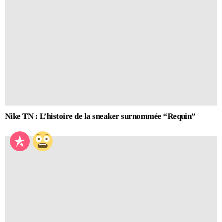
Nike TN : L’histoire de la sneaker surnommée “Requin”