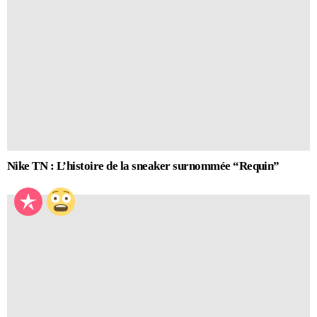
Nike TN : L’histoire de la sneaker surnommée “Requin”