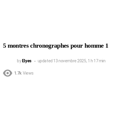
5 montres chronographes pour homme 1
by
Elyes
updated
13 novembre 2025, 1 h 17 min
1.7k
Views