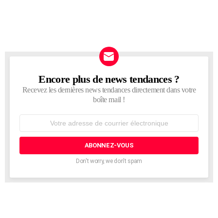
Encore plus de news tendances ?
NEWSLETTER
Recevez les dernières news tendances directement dans votre
boîte mail !
Adresse
de
courrier
électronique:
Don't worry, we don't spam