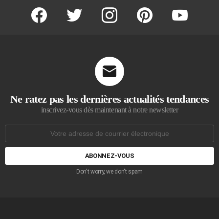
facebook
twitter
instagram
pinterest
youtube
Ne ratez pas les dernières actualités tendances
inscrivez-vous dès maintenant à notre newsletter
Adresse
de
courrier
électronique:
Don't worry, we don't spam