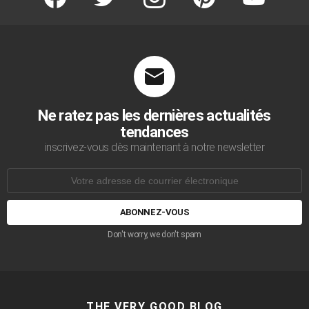
Ne ratez pas les dernières actualités
tendances
inscrivez-vous dès maintenant à notre newsletter
Adresse
de
courrier
électronique:
Don't worry, we don't spam
THE VERY GOOD BLOG