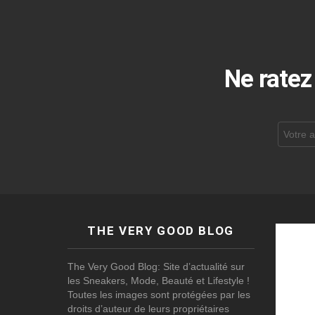
Ne ratez
Adresse
de
courrier
électroni
THE VERY GOOD BLOG
The Very Good Blog: Site d’actualité sur
les Sneakers, Mode, Beauté et Lifestyle !
Toutes les images sont protégées par les
droits d’auteur de leurs propriétaires