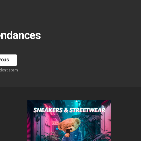
tendances
 don't spam