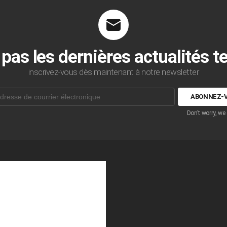
 pas les dernières actualités 
inscrivez-vous dès maintenant à notre newsletter
Don't worry, we
que: