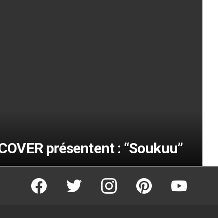
COVER présentent : “Soukuu”
facebook
twitter
instagram
pinterest
youtube