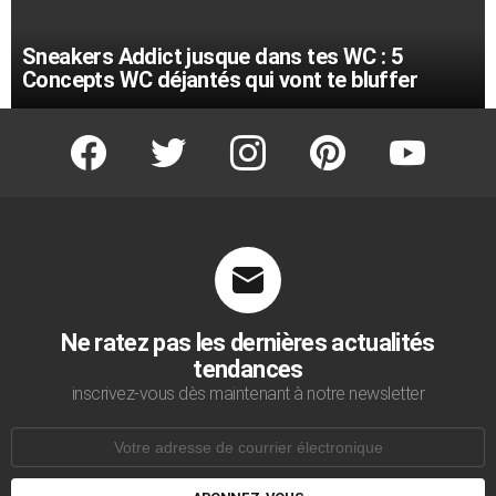
Sneakers Addict jusque dans tes WC : 5
Concepts WC déjantés qui vont te bluffer
facebook
twitter
instagram
pinterest
youtube
Ne ratez pas les dernières actualités
tendances
inscrivez-vous dès maintenant à notre newsletter
Adresse
de
courrier
électronique: