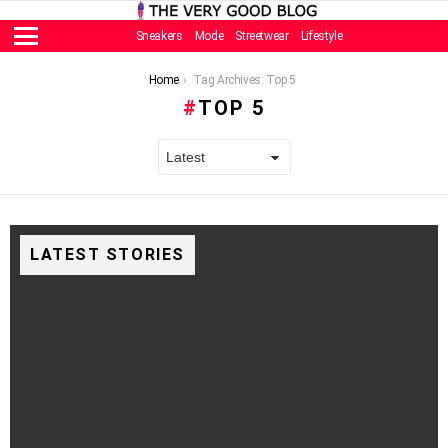
Sneakers
Mode
Streetwear
Lifestyle
Menu
You are here:
Home
Tag Archives: Top 5
TOP 5
LATEST STORIES