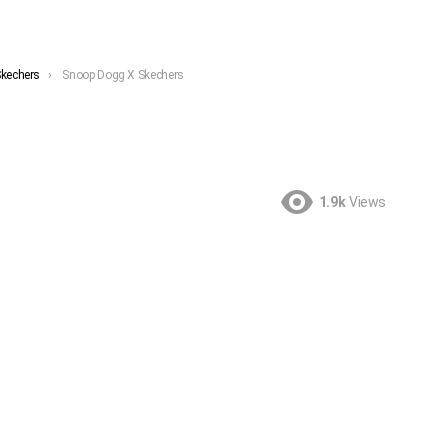
Skechers
Snoop Dogg X Skechers
1.9k
Views