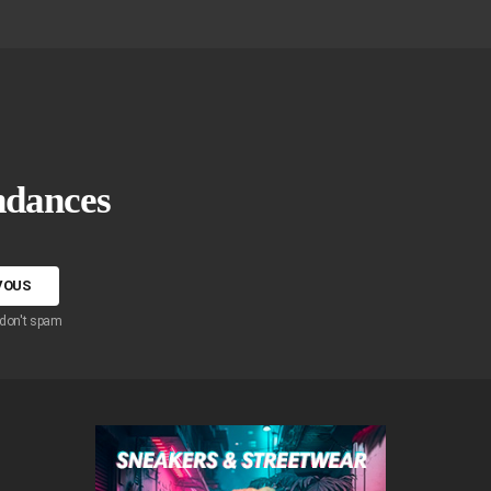
endances
 don't spam