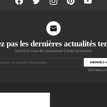
z pas les dernières actualités t
inscrivez-vous dès maintenant à notre newsletter
Don't worry, we
que: