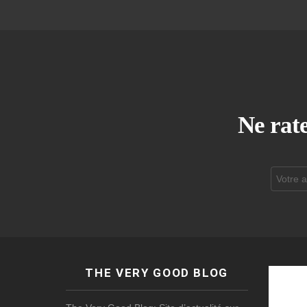
Ne rate
Adresse
de
courrier
électroni
THE VERY GOOD BLOG