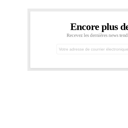
Encore plus d
NEWSLETTER
Recevez les dernières news tend
Adresse
de
courrier
électronique: