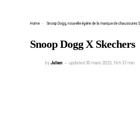
You are here:
Home
Snoop Dogg, nouvelle égérie de la marque de chaussures 
Snoop Dogg X Skechers
by
Julien
updated
30 mars 2023, 16 h 37 min