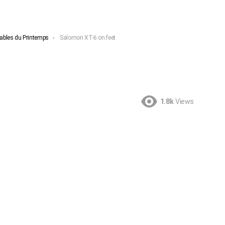
ables du Printemps
Salomon XT-6 on feet
1.8k
Views