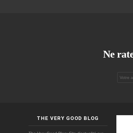
Ne rate
Adresse
de
courrier
électroni
THE VERY GOOD BLOG