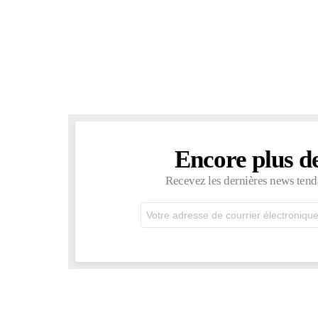
Encore plus d
NEWSLETTER
Recevez les dernières news tend
Adresse
de
courrier
électronique: