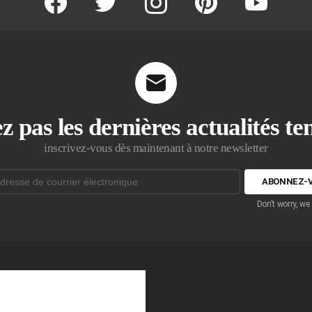
z pas les dernières actualités t
inscrivez-vous dès maintenant à notre newsletter
Don't worry, we
que: