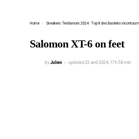
You are here:
Home
Sneakers Tendances 2024 : Top 8 des Baskets incontourn
Salomon XT-6 on feet
by
Julien
updated
22 avril 2024, 17 h 58 min