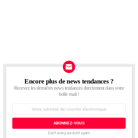
Encore plus de news tendances ?
NEWSLETTER
Recevez les dernières news tendances directement dans votre
boîte mail !
Adresse
de
courrier
électronique:
Don't worry, we don't spam