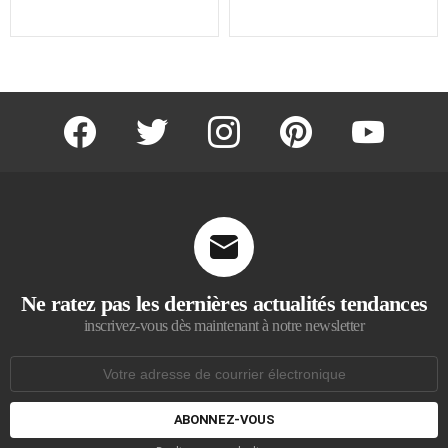
facebook
twitter
instagram
pinterest
youtube
Ne ratez pas les dernières actualités tendances
inscrivez-vous dès maintenant à notre newsletter
Adresse
de
courrier
électronique: