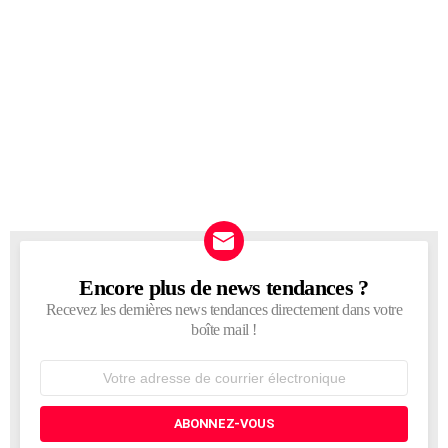
Encore plus de news tendances ?
NEWSLETTER
Recevez les dernières news tendances directement dans votre
boîte mail !
Adresse
de
courrier
électronique: