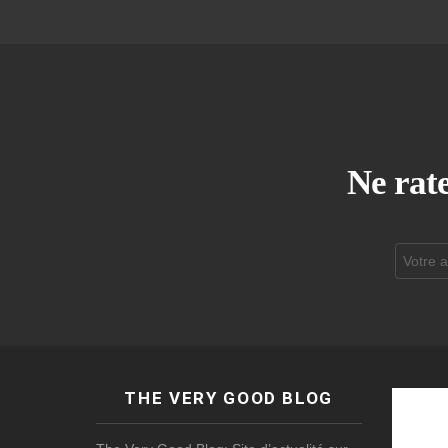
Ne rate
Adresse
de
courrier
électroni
THE VERY GOOD BLOG