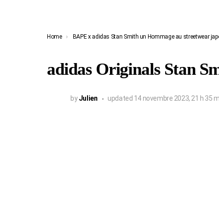
You are here:
Home
BAPE x adidas Stan Smith un Hommage au streetwear jap
adidas Originals Stan S
by
Julien
updated
14 novembre 2023, 21 h 35 m