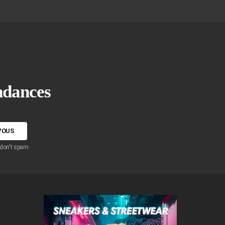
endances
 don't spam