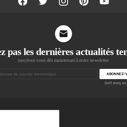
z pas les dernières actualités t
inscrivez-vous dès maintenant à notre newsletter
Don't worry, we
que: