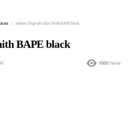
onais
adidas Originals Stan Smith BAPE black
mith BAPE black
in
1000
Views