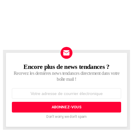
Encore plus de news tendances ?
NEWSLETTER
Recevez les dernières news tendances directement dans votre
boîte mail !
Adresse
de
courrier
électronique:
Don't worry, we don't spam