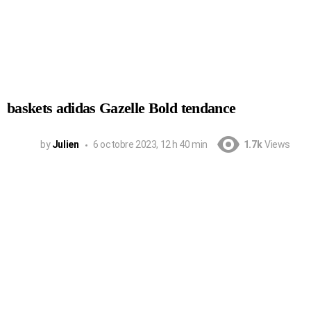
baskets adidas Gazelle Bold tendance
by
Julien
6 octobre 2023, 12 h 40 min
1.7k
Views