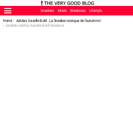
Sneakers
Mode
Streetwear
Lifestyle
Menu
You are here:
Home
Adidas Gazelle Bold : La Sneaker iconique de l’automne !
baskets adidas Gazelle Bold tendance