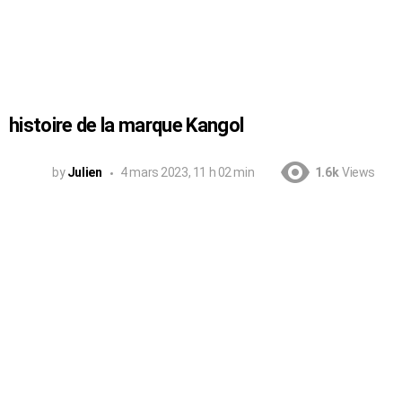
histoire de la marque Kangol
by
Julien
4 mars 2023, 11 h 02 min
1.6k
Views