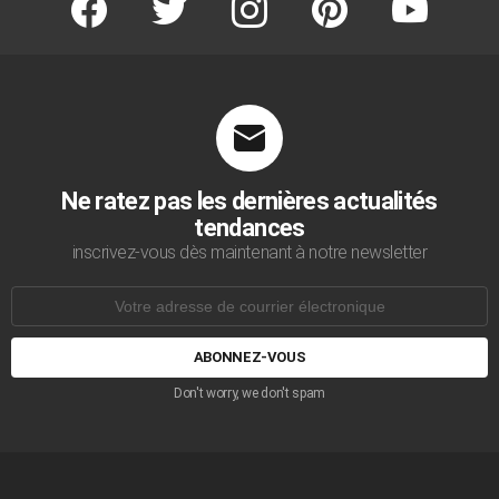
Ne ratez pas les dernières actualités
tendances
inscrivez-vous dès maintenant à notre newsletter
Adresse
de
courrier
électronique:
Don't worry, we don't spam