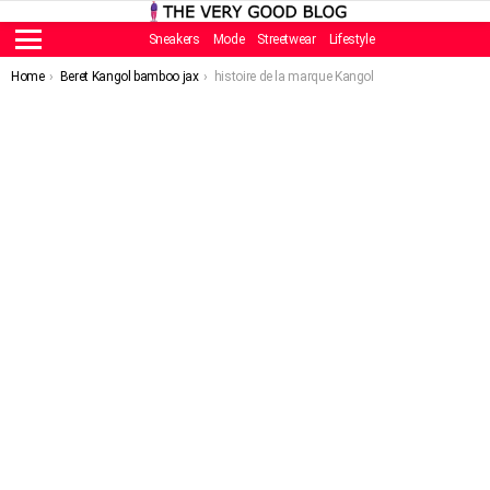
Sneakers
Mode
Streetwear
Lifestyle
Menu
You are here:
Home
Beret Kangol bamboo jax
histoire de la marque Kangol