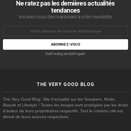
Ne ratez pas les dernières actualités
tendances
inscrivez-vous dès maintenant à notre newsletter
Adresse
de
courrier
électronique:
Don't worry, we don't spam
THE VERY GOOD BLOG
The Very Good Blog: Site d’actualité sur les Sneakers, Mode,
Beauté et Lifestyle ! Toutes les images sont protégées par les droits
d’auteur de leurs propriétaires respectifs. Tout le contenu cité est
dérivé de leurs sources respectives.